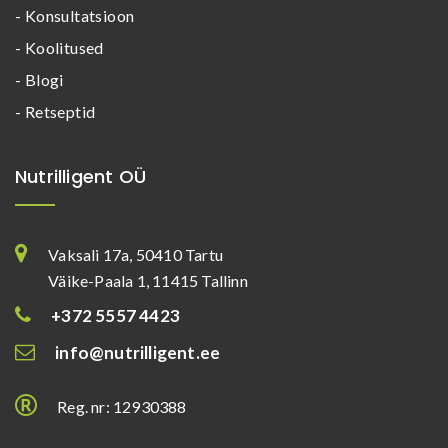
- Konsultatsioon
- Koolitused
- Blogi
- Retseptid
Nutrilligent OÜ
Vaksali 17a, 50410 Tartu
Väike-Paala 1, 11415 Tallinn
+372 5557 4423
info@nutrilligent.ee
Reg. nr: 12930388