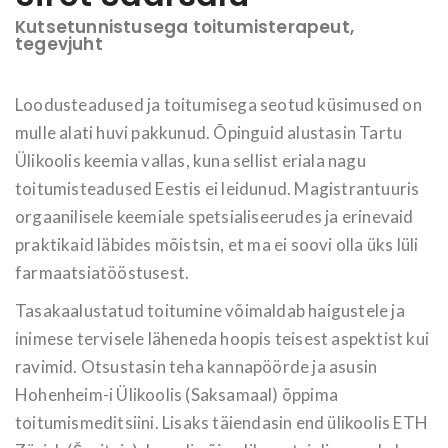
Kutsetunnistusega toitumisterapeut,
tegevjuht
Loodusteadused ja toitumisega seotud küsimused on
mulle alati huvi pakkunud. Õpinguid alustasin Tartu
Ülikoolis keemia vallas, kuna sellist eriala nagu
toitumisteadused Eestis ei leidunud. Magistrantuuris
orgaanilisele keemiale spetsialiseerudes ja erinevaid
praktikaid läbides mõistsin, et ma ei soovi olla üks lüli
farmaatsiatööstusest.
Tasakaalustatud toitumine võimaldab haigustele ja
inimese tervisele läheneda hoopis teisest aspektist kui
ravimid. Otsustasin teha kannapöörde ja asusin
Hohenheim-i Ülikoolis (Saksamaal) õppima
toitumismeditsiini. Lisaks täiendasin end ülikoolis ETH