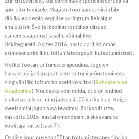
Zürich (Šveitsis), kus oli võimalik spetsialiseeruda ka
sporditoitumisele. Magistritöö raames viisin läbi
riikliku epidemioloogilise uuringu, mille käigus
analüüsisin Šveitsi koolilaste ülekaalulisuse
esinemissagedust ja selle võimalikke
riskitegureid. Alates 2016. aasta aprillist oman
esimesena riiklikku toitumisterapeudi kutsetunnistust.
Hetkel töötan toitumisterapeudina, tegelen
harrastus- ja tippsportlaste toitumisnõustamisega
ning viin läbi toitumisalaseid koolitusi (
Rahvatervise
Akadeemia
). Nüüdseks võin öelda, et olen leidnud
elukutse, mis on minu jaoks nii töö kui ka hobi. Kõige
meelsamini jagan oma teadmisi läbi koolituste,
mistõttu 2015. aastal omandasin täiskasvanute
koolitaja kutse (tase 7).
Osalise koormusega töötan toitumisterapeudina ka