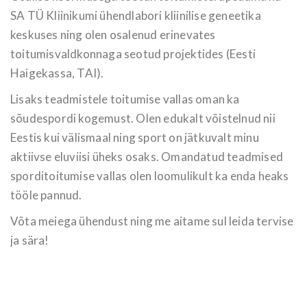
SA TÜ Kliinikumi ühendlabori kliinilise geneetika
keskuses ning olen osalenud erinevates
toitumisvaldkonnaga seotud projektides (Eesti
Haigekassa, TAI).
Lisaks teadmistele toitumise vallas oman ka
sõudespordi kogemust. Olen edukalt võistelnud nii
Eestis kui välismaal ning sport on jätkuvalt minu
aktiivse eluviisi üheks osaks. Omandatud teadmised
sporditoitumise vallas olen loomulikult ka enda heaks
tööle pannud.
Võta meiega ühendust ning me aitame sul leida tervise
ja sära!