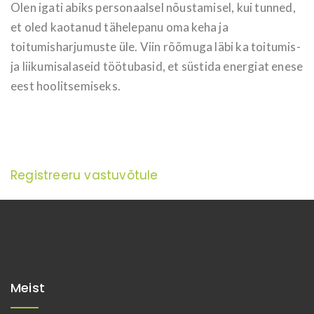
Olen igati abiks personaalsel nõustamisel, kui tunned,
et oled kaotanud tähelepanu oma keha ja
toitumisharjumuste üle. Viin rõõmuga läbi ka toitumis-
ja liikumisalaseid töötubasid, et süstida energiat enese
eest hoolitsemiseks.
Registreeru vastuvõtule
Meist