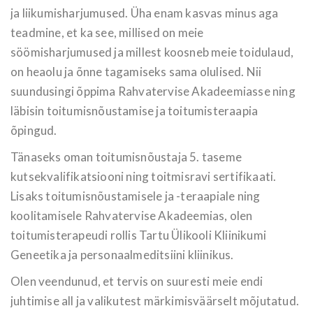
ja liikumisharjumused. Üha enam kasvas minus aga
teadmine, et ka see, millised on meie
söömisharjumused ja millest koosneb meie toidulaud,
on heaolu ja õnne tagamiseks sama olulised. Nii
suundusingi õppima Rahvatervise Akadeemiasse ning
läbisin toitumisnõustamise ja toitumisteraapia
õpingud.
Tänaseks oman toitumisnõustaja 5. taseme
kutsekvalifikatsiooni ning toitmisravi sertifikaati.
Lisaks toitumisnõustamisele ja -teraapiale ning
koolitamisele Rahvatervise Akadeemias, olen
toitumisterapeudi rollis Tartu Ülikooli Kliinikumi
Geneetika ja personaalmeditsiini kliinikus.
Olen veendunud, et tervis on suuresti meie endi
juhtimise all ja valikutest märkimisväärselt mõjutatud.