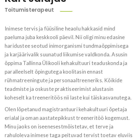
Toitumisterapeut
Inimese tervis ja füüsiline heaolu hakkasid mind
paeluma juba keskkooli päevil. Nii oligi minu edasine
haridustee seotud inimorganismi tundmaõppimisega
ja karjäärivalik suunatud liikumise valdkonda. Asusin
õppima Tallinna Ülikooli kehakultuuri teaduskonda ja
paralleelselt õpingutega koolitasin ennast
rühmatreeningute ja personaaltreeneriks. Kõikide
teadmiste ja oskuste praktiseerimist alustasin
koheselt ka treeneritöös nii laste kui täiskasvanutega.
Olen lõpetanud magistrantuuri kehakultuuri õpetaja
erialal ja oman aastatepikkust treeneritöö kogemust.
Minu jaoks on iseenesestmõistetav, et terve ja
rahuloleva inimese taga peituvad tervist toetav eluviis