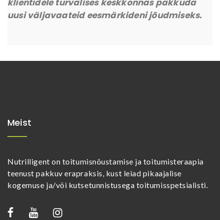
klientidele turvalises keskkonnas pakkuda
uusi väljavaateid eesmärkideni jõudmiseks.
Meist
Nutrilligent on toitumisnõustamise ja toitumisteraapia
teenust pakkuv erapraksis, kust leiad pikaajalise
kogemuse ja/või kutsetunnistusega toitumisspetsialisti.