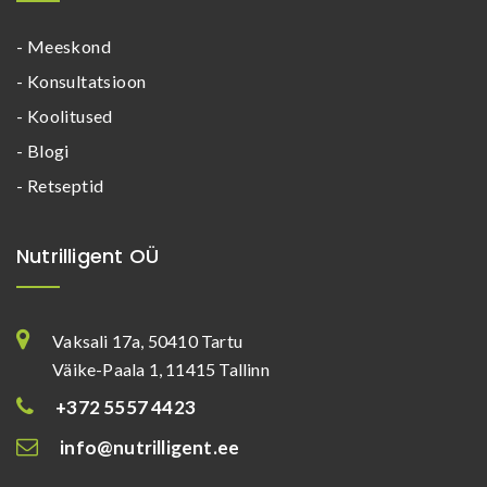
- Meeskond
- Konsultatsioon
- Koolitused
- Blogi
- Retseptid
Nutrilligent OÜ
Vaksali 17a, 50410 Tartu
Väike-Paala 1, 11415 Tallinn
+372 5557 4423
info@nutrilligent.ee