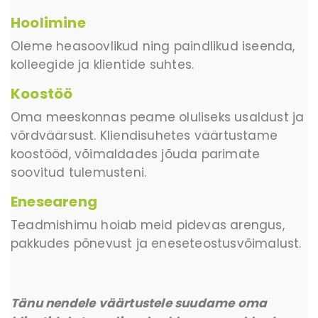
Hoolimine
Oleme heasoovlikud ning paindlikud iseenda,
kolleegide ja klientide suhtes.
Koostöö
Oma meeskonnas peame oluliseks usaldust ja
võrdväärsust. Kliendisuhetes väärtustame
koostööd, võimaldades jõuda parimate
soovitud tulemusteni.
Eneseareng
Teadmishimu hoiab meid pidevas arengus,
pakkudes põnevust ja eneseteostusvõimalust.
Tänu nendele väärtustele suudame oma