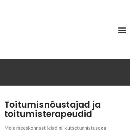
Meeskond
Esileht
Meeskond
Toitumisnõustajad ja
toitumisterapeudid
Meie meeskonnast leiad nii kutsetunnistusega