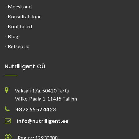
- Meeskond
- Konsultatsioon
- Koolitused
- Blogi
- Retseptid
Nutrilligent OÜ
Vaksali 17a, 50410 Tartu
Väike-Paala 1, 11415 Tallinn
+372 5557 4423
info@nutrilligent.ee
Reg. nr: 12930388