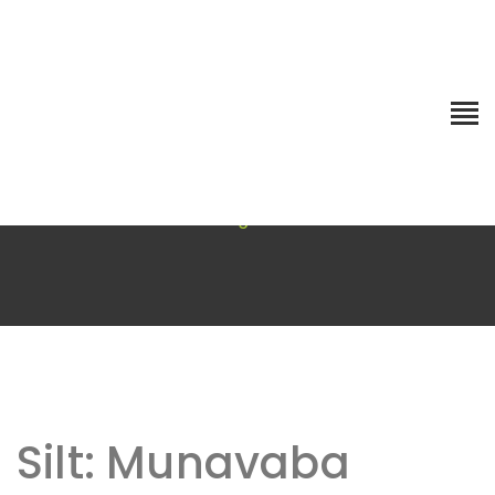
Silt:
Munavaba
Esileht
Blog
Munavaba
Silt:
Munavaba