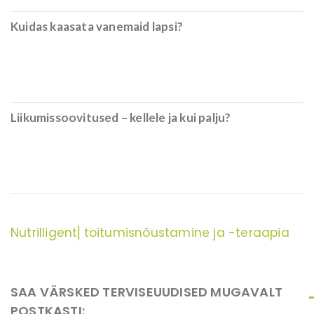
Kuidas kaasata vanemaid lapsi?
Liikumissoovitused – kellele ja kui palju?
Nutrilligent⎜toitumisnõustamine ja -teraapia
SAA VÄRSKED TERVISEUUDISED MUGAVALT
POSTKASTI: