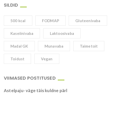
SILDID
500 kcal
FODMAP
Gluteenivaba
Kaseiinivaba
Laktoosivaba
Madal GK
Munavaba
Taimetoit
Toidust
Vegan
VIIMASED POSTITUSED
Astelpaju- väge täis kuldne pärl