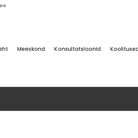
.ee
leht
Meeskond
Konsultatsioonid
Koolituse
Silt:
Vegan
Esileht
Blog
Vegan