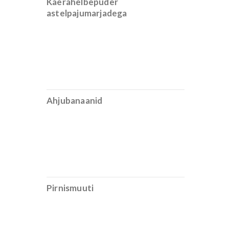
Kaerahelbepuder
astelpajumarjadega
Ahjubanaanid
Pirnismuuti