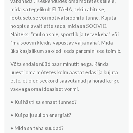
vabaneda”. Keskendudes oma mõtetes sellele,
mida sa tegelikult EI TAHA, tekib abituse,
lootusetuse või motivatsioonitu tunne. Kujuta
hoopis elavalt ette seda, mida sa SOOVID.
Näiteks: “mul on sale, sportlik ja terve keha” või
“ma soovin kleidis vapustav välja näha”. Mida
üksikasjalikum sa oled, seda paremini see toimib.
Võta endale nüüd paar minutit aega. Rända
uuesti oma mõtetes kolm aastat edasi ja kujuta
ette, et oled seekord saavutanud ja hoiad kerge
vaevaga oma ideaalset vormi.
• Kui hästi sa ennast tunned?
• Kui palju sul on energiat?
• Mida sa teha suudad?