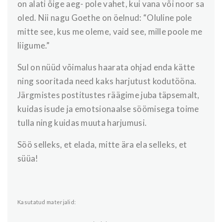
on alati õige aeg- pole vahet, kui vana või noor sa
oled. Nii nagu Goethe on öelnud: “Oluline pole
mitte see, kus me oleme, vaid see, mille poole me
liigume.”
Sul on nüüd võimalus haarata ohjad enda kätte
ning sooritada need kaks harjutust kodutööna.
Järgmistes postitustes räägime juba täpsemalt,
kuidas isude ja emotsionaalse söömisega toime
tulla ning kuidas muuta harjumusi.
Söö selleks, et elada, mitte ära ela selleks, et
süüa!
Kasutatud materjalid: