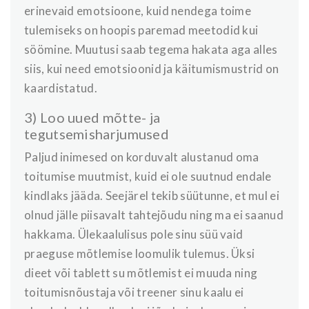
erinevaid emotsioone, kuid nendega toime
tulemiseks on hoopis paremad meetodid kui
söömine. Muutusi saab tegema hakata aga alles
siis, kui need emotsioonid ja käitumismustrid on
kaardistatud.
3) Loo uued mõtte- ja
tegutsemisharjumused
Paljud inimesed on korduvalt alustanud oma
toitumise muutmist, kuid ei ole suutnud endale
kindlaks jääda. Seejärel tekib süütunne, et mul ei
olnud jälle piisavalt tahtejõudu ning ma ei saanud
hakkama. Ülekaalulisus pole sinu süü vaid
praeguse mõtlemise loomulik tulemus. Üksi
dieet või tablett su mõtlemist ei muuda ning
toitumisnõustaja või treener sinu kaalu ei