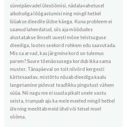
sünnipäevadel ülesöömisi, nädalavahetusel
alkoholiga lõõgastumisi ning mingil hetkel
lüüakse dieedile üldse käega. Kuna probleem ei
saanud lahendatud, siis aja möödudes
alustatakse ilmselt uuesti mõne teistsuguse
dieediga, lootes seekord rohkem edu saavutada.
Mis sa arvad, kas järgmine kord on tulemus
parem? Suure tõenäosusega kordub ikka sama
muster. Tänapäeval on toit niivõrd kergesti
kättesaadav, mistõttu nõuab dieediga kaalu
langetamine pidevat teadlikku pingutust vähem
süüa. Nii nagu me ei suuda pikalt unele vastu
seista, trumpab aju ka meie meeled mingil hetkel
üle ning meelitab meid ühel või teisel moel
sööma.