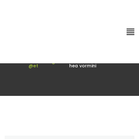
Blogi
Esileht
Uncategorized
Esimesed sammud
@et
hea vormini