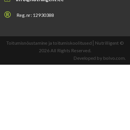
Reg. nr: 12930388
Toitumisnõustamine ja toitumiskoolitused ⎜Nutrilligent ©
2026 All Rights Reserved.
Developed by bolvo.com.