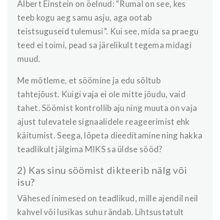
Albert Einstein on öelnud: “Rumal on see, kes
teeb kogu aeg samu asju, aga ootab
teistsuguseid tulemusi”. Kui see, mida sa praegu
teed ei toimi, pead sa järelikult tegema midagi
muud.
Me mõtleme, et söömine ja edu sõltub
tahtejõust. Kuigi vaja ei ole mitte jõudu, vaid
tahet. Söömist kontrollib aju ning muuta on vaja
ajust tulevatele signaalidele reageerimist ehk
käitumist. Seega, lõpeta dieeditamine ning hakka
teadlikult jälgima MIKS sa üldse sööd?
2) Kas sinu söömist dikteerib nälg või
isu?
Vähesed inimesed on teadlikud, mille ajendil neil
kahvel või lusikas suhu rändab. Lihtsustatult