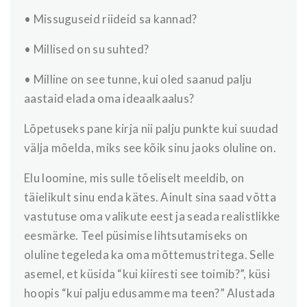
• Missuguseid riideid sa kannad?
• Millised on su suhted?
• Milline on see tunne, kui oled saanud palju
aastaid elada oma ideaalkaalus?
Lõpetuseks pane kirja nii palju punkte kui suudad
välja mõelda, miks see kõik sinu jaoks oluline on.
Elu loomine, mis sulle tõeliselt meeldib, on
täielikult sinu enda kätes. Ainult sina saad võtta
vastutuse oma valikute eest ja seada realistlikke
eesmärke. Teel püsimise lihtsutamiseks on
oluline tegeleda ka oma mõttemustritega. Selle
asemel, et küsida “kui kiiresti see toimib?”, küsi
hoopis “kui palju edusamme ma teen?” Alustada