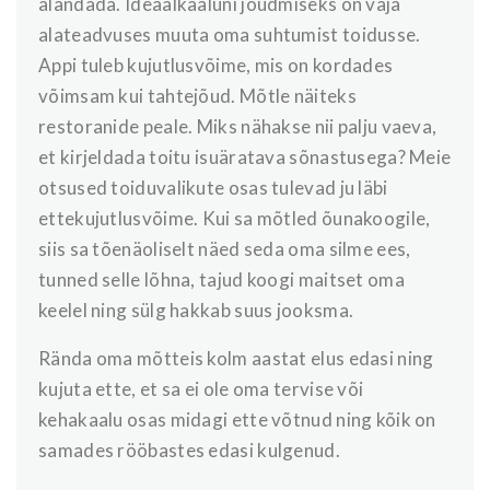
alandada. Ideaalkaaluni jõudmiseks on vaja
alateadvuses muuta oma suhtumist toidusse.
Appi tuleb kujutlusvõime, mis on kordades
võimsam kui tahtejõud. Mõtle näiteks
restoranide peale. Miks nähakse nii palju vaeva,
et kirjeldada toitu isuäratava sõnastusega? Meie
otsused toiduvalikute osas tulevad ju läbi
ettekujutlusvõime. Kui sa mõtled õunakoogile,
siis sa tõenäoliselt näed seda oma silme ees,
tunned selle lõhna, tajud koogi maitset oma
keelel ning sülg hakkab suus jooksma.
Rända oma mõtteis kolm aastat elus edasi ning
kujuta ette, et sa ei ole oma tervise või
kehakaalu osas midagi ette võtnud ning kõik on
samades rööbastes edasi kulgenud.