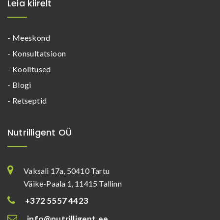
Leia kiirelt
- Meeskond
- Konsultatsioon
- Koolitused
- Blogi
- Retseptid
Nutrilligent OÜ
Vaksali 17a, 50410 Tartu
Väike-Paala 1, 11415 Tallinn
+372 5557 4423
info@nutrilligent.ee