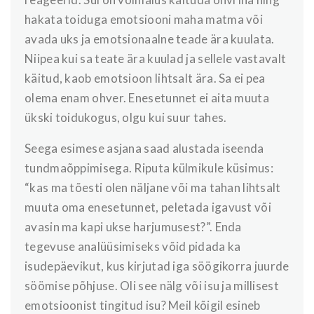
hakata toiduga emotsiooni maha matma või
avada uks ja emotsionaalne teade ära kuulata.
Niipea kui sa teate ära kuulad ja sellele vastavalt
käitud, kaob emotsioon lihtsalt ära. Sa ei pea
olema enam ohver. Enesetunnet ei aita muuta
ükski toidukogus, olgu kui suur tahes.
Seega esimese asjana saad alustada iseenda
tundmaõppimisega. Riputa külmikule küsimus:
“kas ma tõesti olen näljane või ma tahan lihtsalt
muuta oma enesetunnet, peletada igavust või
avasin ma kapi ukse harjumusest?”. Enda
tegevuse analüüsimiseks võid pidada ka
isudepäevikut, kus kirjutad iga söögikorra juurde
söömise põhjuse. Oli see nälg või isu ja millisest
emotsioonist tingitud isu? Meil kõigil esineb