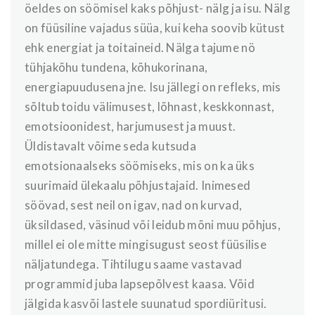
öeldes on söömisel kaks põhjust- nälg ja isu. Nälg
on füüsiline vajadus süüa, kui keha soovib kütust
ehk energiat ja toitaineid. Nälga tajume nö
tühjakõhu tundena, kõhukorinana,
energiapuudusena jne. Isu jällegi on refleks, mis
sõltub toidu välimusest, lõhnast, keskkonnast,
emotsioonidest, harjumusest ja muust.
Üldistavalt võime seda kutsuda
emotsionaalseks söömiseks, mis on ka üks
suurimaid ülekaalu põhjustajaid. Inimesed
söövad, sest neil on igav, nad on kurvad,
üksildased, väsinud või leidub mõni muu põhjus,
millel ei ole mitte mingisugust seost füüsilise
näljatundega. Tihtilugu saame vastavad
programmid juba lapsepõlvest kaasa. Võid
jälgida kasvõi lastele suunatud spordiüritusi.