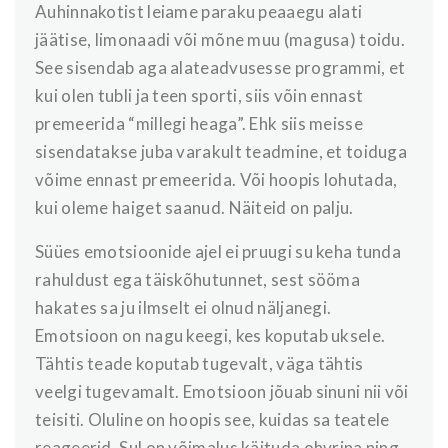
Auhinnakotist leiame paraku peaaegu alati
jäätise, limonaadi või mõne muu (magusa) toidu.
See sisendab aga alateadvusesse programmi, et
kui olen tubli ja teen sporti, siis võin ennast
premeerida “millegi heaga”. Ehk siis meisse
sisendatakse juba varakult teadmine, et toiduga
võime ennast premeerida. Või hoopis lohutada,
kui oleme haiget saanud. Näiteid on palju.
Süües emotsioonide ajel ei pruugi su keha tunda
rahuldust ega täiskõhutunnet, sest sööma
hakates sa ju ilmselt ei olnud näljanegi.
Emotsioon on nagu keegi, kes koputab uksele.
Tähtis teade koputab tugevalt, väga tähtis
veelgi tugevamalt. Emotsioon jõuab sinuni nii või
teisiti. Oluline on hoopis see, kuidas sa teatele
reageerid. Sul on võimalus käituda ohvrina ning