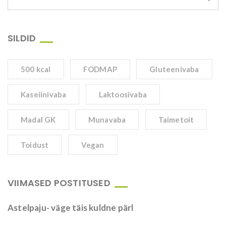
SILDID
500 kcal
FODMAP
Gluteenivaba
Kaseiinivaba
Laktoosivaba
Madal GK
Munavaba
Taimetoit
Toidust
Vegan
VIIMASED POSTITUSED
Astelpaju- väge täis kuldne pärl