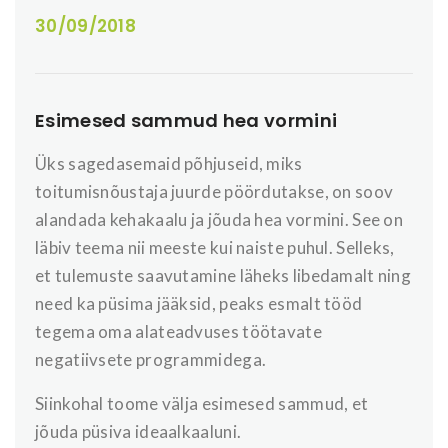
30/09/2018
Esimesed sammud hea vormini
Üks sagedasemaid põhjuseid, miks
toitumisnõustaja juurde pöördutakse, on soov
alandada kehakaalu ja jõuda hea vormini. See on
läbiv teema nii meeste kui naiste puhul. Selleks,
et tulemuste saavutamine läheks libedamalt ning
need ka püsima jääksid, peaks esmalt tööd
tegema oma alateadvuses töötavate
negatiivsete programmidega.
Siinkohal toome välja esimesed sammud, et
jõuda püsiva ideaalkaaluni.