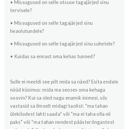
• Missugused on selle otsuse tagajärjed sinu
tervisele?
• Missugused on selle tagajärjed sinu
heaolutundele?
• Missugused on selle tagajärjed sinu suhetele?
• Kuidas sa ennast oma kehas tunned?
Sulle ei meeldi see pilt mida sa näed? Esita endale
nüüd küsimus: mida ma seoses oma kehaga
soovin? Kui sa oled nagu enamik inimesi, siis
vastasid sa ilmselt midagi taolist: “ma tahan
ülekilodest lahti saada” või “ma ei taha olla nii
paks” või “ma tahan nendest päästerõngastest