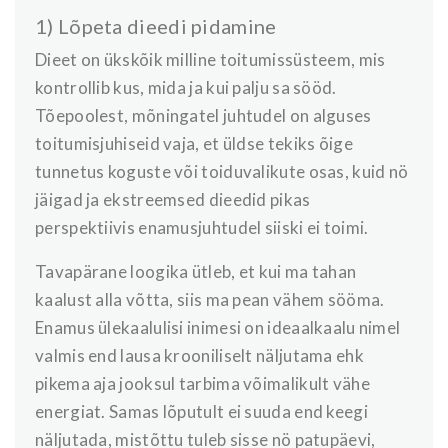
1) Lõpeta dieedi pidamine
Dieet on ükskõik milline toitumissüsteem, mis
kontrollib kus, mida ja kui palju sa sööd.
Tõepoolest, mõningatel juhtudel on alguses
toitumisjuhiseid vaja, et üldse tekiks õige
tunnetus koguste või toiduvalikute osas, kuid nö
jäigad ja ekstreemsed dieedid pikas
perspektiivis enamusjuhtudel siiski ei toimi.
Tavapärane loogika ütleb, et kui ma tahan
kaalust alla võtta, siis ma pean vähem sööma.
Enamus ülekaalulisi inimesi on ideaalkaalu nimel
valmis end lausa krooniliselt näljutama ehk
pikema aja jooksul tarbima võimalikult vähe
energiat. Samas lõputult ei suuda end keegi
näljutada, mistõttu tuleb sisse nö patupäevi,