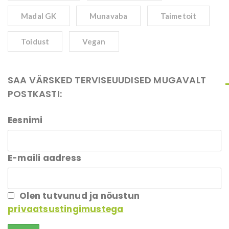
Madal GK
Munavaba
Taimetoit
Toidust
Vegan
SAA VÄRSKED TERVISEUUDISED MUGAVALT
POSTKASTI:
Eesnimi
E-maili aadress
Olen tutvunud ja nõustun
privaatsustingimustega