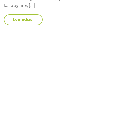
ka loogiline, […]
Loe edasi