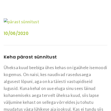
10/06/2020
Keha pärast sünnitust
Üheksa kuud beebiga ühes kehas on igaühele isemoodi
kogemus. On naisi, kes naudivad rasedusaega
algusest lõpuni, aga on ka täiesti vastupidiseid
lugusid. Kuna kehal on uue eluga sinu sees läinud
kohanemiseks aega tervelt üheksa kuud, siis lapse
väljumine kehast on sellega võrreldes ju tohutu
muudatus väga lühikese aja jooksul. Kas ei tundu siis