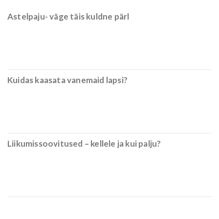
Astelpaju- väge täis kuldne pärl
Kuidas kaasata vanemaid lapsi?
Liikumissoovitused – kellele ja kui palju?