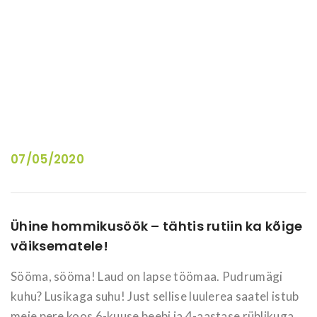
07/05/2020
Ühine hommikusöök – tähtis rutiin ka kõige
väiksematele!
Sööma, sööma! Laud on lapse töömaa. Pudrumägi
kuhu? Lusikaga suhu! Just sellise luulerea saatel istub
meie pere koos 6-kuuse beebi ja 4-aastase rüblikuga