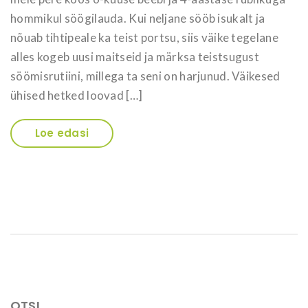
hommikul söögilauda. Kui neljane sööb isukalt ja
nõuab tihtipeale ka teist portsu, siis väike tegelane
alles kogeb uusi maitseid ja märksa teistsugust
söömisrutiini, millega ta seni on harjunud. Väikesed
ühised hetked loovad […]
Loe edasi
OTSI