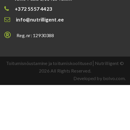
+372 5557 4423
info@nutrilligent.ee
Reg. nr: 12930388
Toitumisnõustamine ja toitumiskoolitused ⎜Nutrilligent ©
2026 All Rights Reserved.
Developed by bolvo.com.