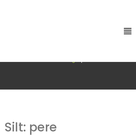
Silt:
pere
Esileht
Blog
pere
Silt:
pere