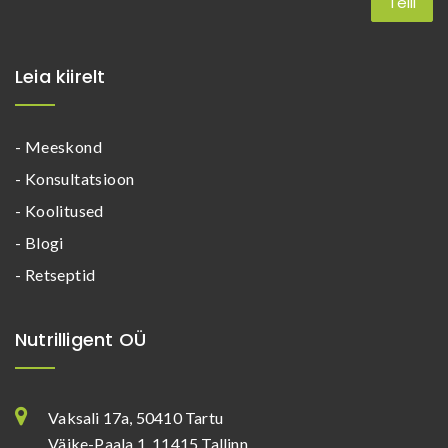
Leia kiirelt
- Meeskond
- Konsultatsioon
- Koolitused
- Blogi
- Retseptid
Nutrilligent OÜ
Vaksali 17a, 50410 Tartu
Väike-Paala 1, 11415 Tallinn