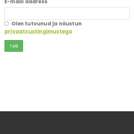
E-maili aadress
Olen tutvunud ja nõustun
privaatsustingimustega