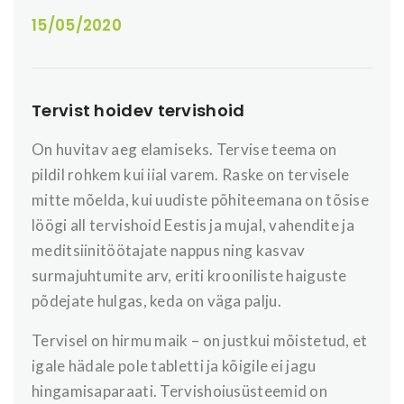
15/05/2020
Tervist hoidev tervishoid
On huvitav aeg elamiseks. Tervise teema on
pildil rohkem kui iial varem. Raske on tervisele
mitte mõelda, kui uudiste põhiteemana on tõsise
löögi all tervishoid Eestis ja mujal, vahendite ja
meditsiinitöötajate nappus ning kasvav
surmajuhtumite arv, eriti krooniliste haiguste
põdejate hulgas, keda on väga palju.
Tervisel on hirmu maik – on justkui mõistetud, et
igale hädale pole tabletti ja kõigile ei jagu
hingamisaparaati. Tervishoiusüsteemid on