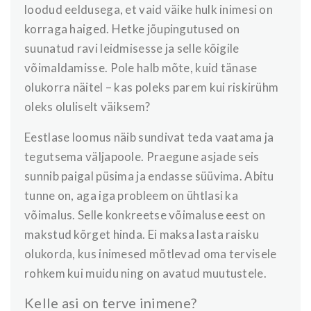
loodud eeldusega, et vaid väike hulk inimesi on
korraga haiged. Hetke jõupingutused on
suunatud ravi leidmisesse ja selle kõigile
võimaldamisse. Pole halb mõte, kuid tänase
olukorra näitel – kas poleks parem kui riskirühm
oleks oluliselt väiksem?
Eestlase loomus näib sundivat teda vaatama ja
tegutsema väljapoole. Praegune asjade seis
sunnib paigal püsima ja endasse süüvima. Abitu
tunne on, aga iga probleem on ühtlasi ka
võimalus. Selle konkreetse võimaluse eest on
makstud kõrget hinda. Ei maksa lasta raisku
olukorda, kus inimesed mõtlevad oma tervisele
rohkem kui muidu ning on avatud muutustele.
Kelle asi on terve inimene?