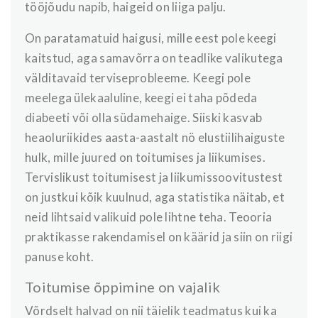
tööjõudu napib, haigeid on liiga palju.
On paratamatuid haigusi, mille eest pole keegi
kaitstud, aga samavõrra on teadlike valikutega
välditavaid terviseprobleeme. Keegi pole
meelega ülekaaluline, keegi ei taha põdeda
diabeeti või olla südamehaige. Siiski kasvab
heaoluriikides aasta-aastalt nö elustiilihaiguste
hulk, mille juured on toitumises ja liikumises.
Tervislikust toitumisest ja liikumissoovitustest
on justkui kõik kuulnud, aga statistika näitab, et
neid lihtsaid valikuid pole lihtne teha. Teooria
praktikasse rakendamisel on käärid ja siin on riigi
panuse koht.
Toitumise õppimine on vajalik
Võrdselt halvad on nii täielik teadmatus kui ka