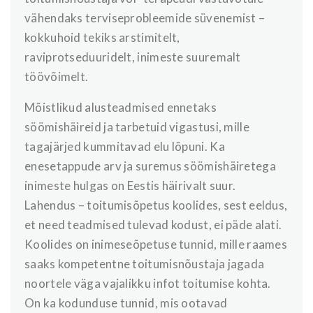
vähendaks terviseprobleemide süvenemist –
kokkuhoid tekiks arstimitelt,
raviprotseduuridelt, inimeste suuremalt
töövõimelt.
Mõistlikud alusteadmised ennetaks
söömishäireid ja tarbetuid vigastusi, mille
tagajärjed kummitavad elu lõpuni. Ka
enesetappude arv ja suremus söömishäiretega
inimeste hulgas on Eestis häirivalt suur.
Lahendus – toitumisõpetus koolides, sest eeldus,
et need teadmised tulevad kodust, ei päde alati.
Koolides on inimeseõpetuse tunnid, mille raames
saaks kompetentne toitumisnõustaja jagada
noortele väga vajalikku infot toitumise kohta.
On ka kodunduse tunnid, mis ootavad