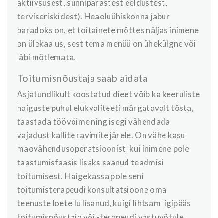
aktiivsusest, sünnipärastest eeldustest,
terviseriskidest). Heaoluühiskonna jabur
paradoks on, et toitainete mõttes näljas inimene
on ülekaalus, sest tema menüü on ühekülgne või
läbi mõtlemata.
Toitumisnõustaja saab aidata
Asjatundlikult koostatud dieet võib ka keeruliste
haiguste puhul elukvaliteeti märgatavalt tõsta,
taastada töövõime ning isegi vähendada
vajadust kallite ravimite järele. On vähe kasu
maovähendusoperatsioonist, kui inimene pole
taastumisfaasis lisaks saanud teadmisi
toitumisest. Haigekassa pole seni
toitumisterapeudi konsultatsioone oma
teenuste loetellu lisanud, kuigi lihtsam ligipääs
toitumisnõustaja või -terapeudi vastuvõtule