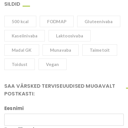
SILDID
500 kcal
FODMAP
Gluteenivaba
Kaseiinivaba
Laktoosivaba
Madal GK
Munavaba
Taimetoit
Toidust
Vegan
SAA VÄRSKED TERVISEUUDISED MUGAVALT
POSTKASTI:
Eesnimi