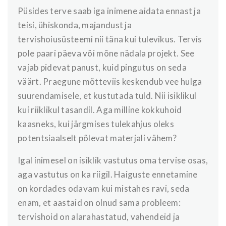
Püsides terve saab iga inimene aidata ennast ja
teisi, ühiskonda, majandust ja
tervishoiusüsteemi nii täna kui tulevikus. Tervis
pole paari päeva või mõne nädala projekt. See
vajab pidevat panust, kuid pingutus on seda
väärt. Praegune mõtteviis keskendub vee hulga
suurendamisele, et kustutada tuld. Nii isiklikul
kui riiklikul tasandil. Aga milline kokkuhoid
kaasneks, kui järgmises tulekahjus oleks
potentsiaalselt põlevat materjali vähem?
Igal inimesel on isiklik vastutus oma tervise osas,
aga vastutus on ka riigil. Haiguste ennetamine
on kordades odavam kui mistahes ravi, seda
enam, et aastaid on olnud sama probleem:
tervishoid on alarahastatud, vahendeid ja