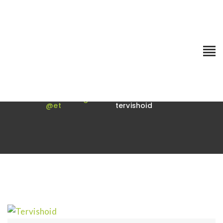
Blogi
Esileht
Uncategorized
Tervist hoidev
@et
tervishoid