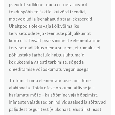
pseudoteadlikkus, mida ei toeta niivõrd
teaduspõhised faktid, kuivõrd trendid,
moevoolud ja isehakanud staar-eksperdid.
Üheltpoolt oleks vaja kõikvõimalike
tervisetoodete ja -teenuste põhjalikumat
kontrolli. Teisalt peaks inimeste elementaarne
terviseteadlikkus olema suurem, et rumalus ei
põhjustaks tarbetuid haigusjuhtumeid
kodukeemia valesti tarbimise, sõgeda
dieeditamise või oskamatu veganlusega.
Toitumist oma elementaarsuses on lihtne
alahinnata. Toidu efekt on kumulatiivne ja –
harjumatu mõte – ka söömine vajab õppimist.
Inimeste vajadused on individuaalsed ja sõltuvad
paljudest teguritest (elukohast, elustiilist, east,