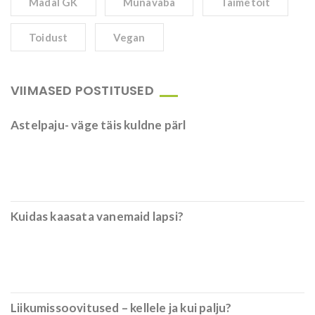
Madal GK
Munavaba
Taimetoit
Toidust
Vegan
VIIMASED POSTITUSED
Astelpaju- väge täis kuldne pärl
Kuidas kaasata vanemaid lapsi?
Liikumissoovitused – kellele ja kui palju?