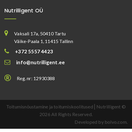
Nutrilligent OÜ
Vaksali 17a, 50410 Tartu
Väike-Paala 1, 11415 Tallinn
+372 5557 4423
info@nutrilligent.ee
Reg. nr: 12930388
Toitumisnõustamine ja toitumiskoolitused ⎜Nutrilligent ©
2026 All Rights Reserved.
Developed by bolvo.com.